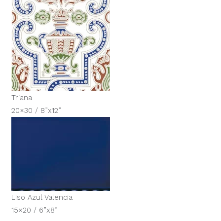
Triana
20×30 / 8”x12”
Liso Azul Valencia
15×20 / 6”x8”