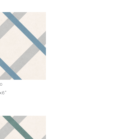
no
x6”