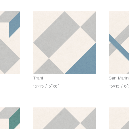
Trani
San Mari
15×15 / 6”x6”
15×15 / 6”