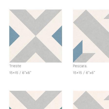
Trieste
Pescara
15×15 / 6”x6”
15×15 / 6”x6”