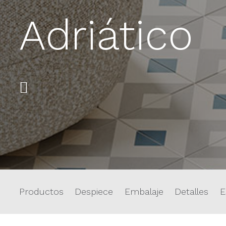
Adriático
Productos
Despiece
Embalaje
Detalles
E