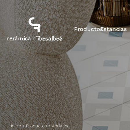
Productos
Estancias
Inicio
»
Productos
»
Adriático