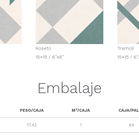
Roseto
Tremoli
15×15 / 6”x6”
15×15 / 6”
Embalaje
2
PESO/CAJA
M
/CAJA
CAJA/PA
17,42
1
64