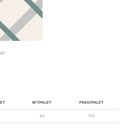
x6”
2
LET
M
/PALET
PESO/PALET
64
1115