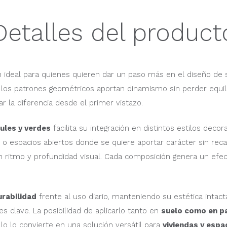
Detalles del product
 ideal para quienes quieren dar un paso más en el diseño de 
los patrones geométricos aportan dinamismo sin perder equili
r la diferencia desde el primer vistazo.
ules y verdes
facilita su integración en distintos estilos dec
o espacios abiertos donde se quiere aportar carácter sin reca
n ritmo y profundidad visual. Cada composición genera un efe
urabilidad
frente al uso diario, manteniendo su estética intac
s clave. La posibilidad de aplicarlo tanto en
suelo como en p
lo lo convierte en una solución versátil para
viviendas y espa