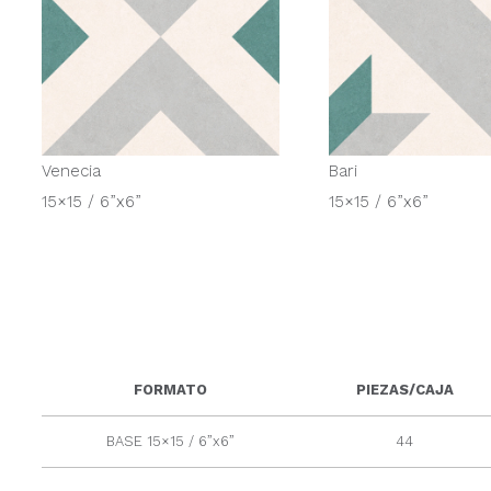
Venecia
Bari
15×15 / 6”x6”
15×15 / 6”x6”
FORMATO
PIEZAS/CAJA
BASE 15×15 / 6”x6”
44