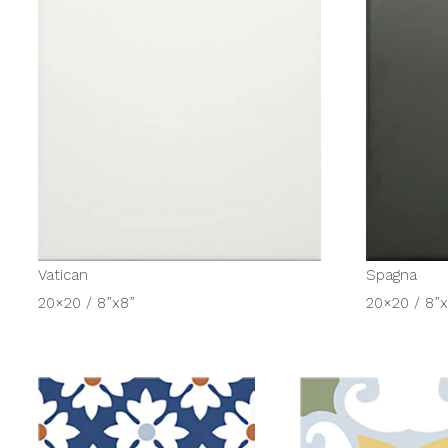
Vatican
Spagna
20×20 / 8”x8”
20×20 / 8”