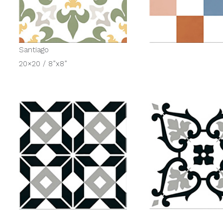
Santiago
20×20 / 8”x8”