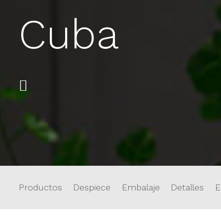
Cuba
Productos
Despiece
Embalaje
Detalles
E