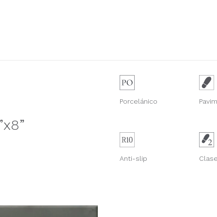
Porcelánico
Pavi
”x8”
Anti-slip
Clase