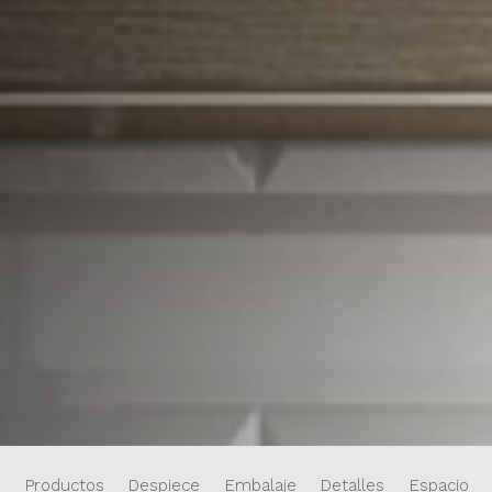
Productos
Despiece
Embalaje
Detalles
Espacios