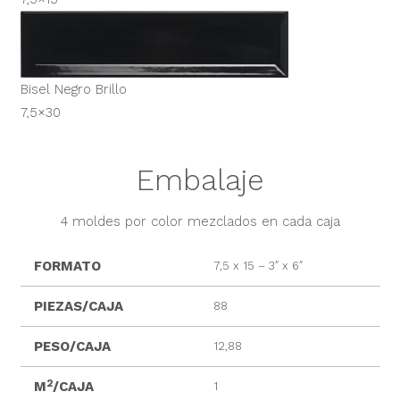
Bisel Negro Brillo
7,5×30
Embalaje
4 moldes por color mezclados en cada caja
FORMATO
7,5 x 15 – 3″ x 6″
PIEZAS/CAJA
88
PESO/CAJA
12,88
2
M
/CAJA
1