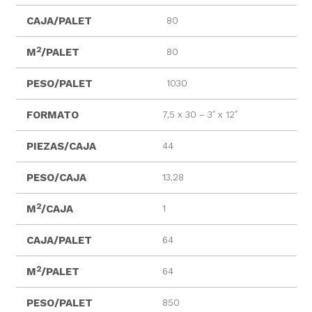
CAJA/PALET
80
2
M
/PALET
80
PESO/PALET
1030
FORMATO
7,5 x 30 – 3″ x 12″
PIEZAS/CAJA
44
PESO/CAJA
13,28
2
M
/CAJA
1
CAJA/PALET
64
2
M
/PALET
64
PESO/PALET
850