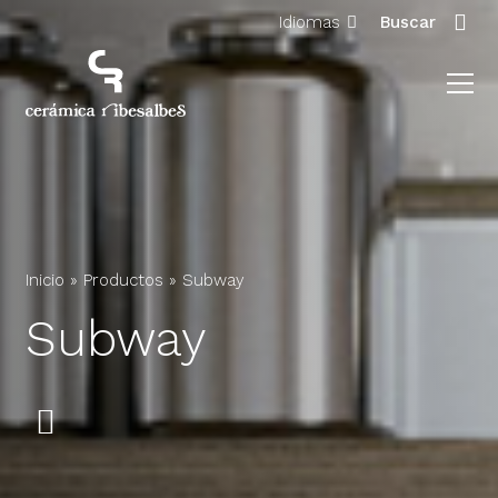
Idiomas
Buscar
Inicio
»
Productos
»
Subway
Subway