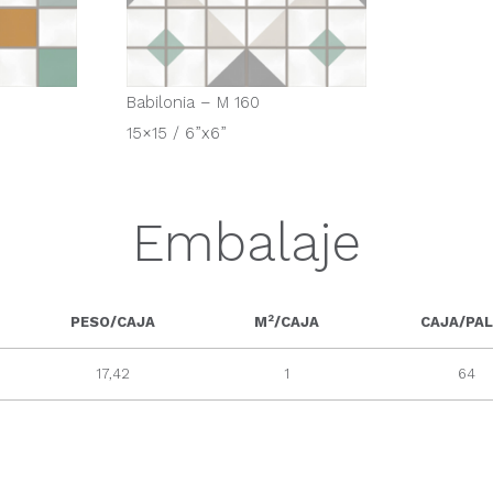
Babilonia – M 160
15×15 / 6”x6”
Embalaje
2
PESO/CAJA
M
/CAJA
CAJA/PA
17,42
1
64