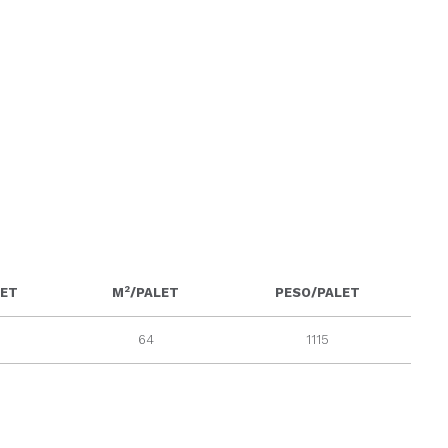
2
LET
M
/PALET
PESO/PALET
64
1115