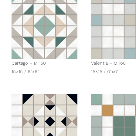
Cartago – M 160
Valentia – M 160
15×15 / 6”x6”
15×15 / 6”x6”