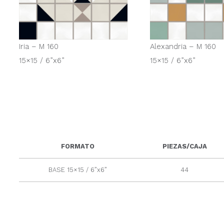
Iria – M 160
Alexandria – M 160
15×15 / 6”x6”
15×15 / 6”x6”
FORMATO
PIEZAS/CAJA
BASE 15×15 / 6”x6”
44