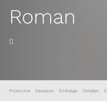
Roman
Productos
Despiece
Embalaje
Detalles
E