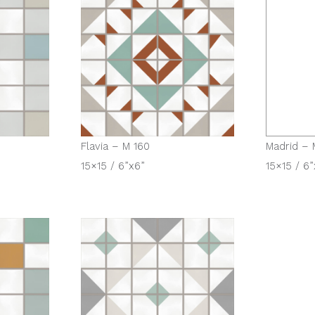
Flavia – M 160
Madrid – 
15×15 / 6”x6”
15×15 / 6”