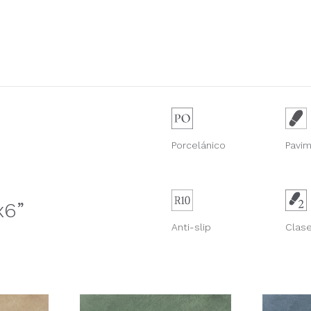
Porcelánico
Pavi
x6”
Anti-slip
Clase