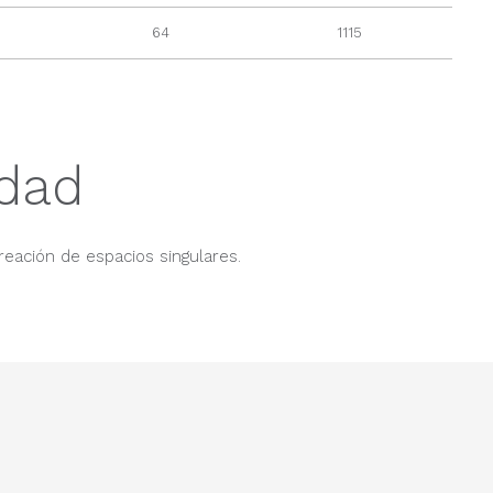
64
1115
idad
reación de espacios singulares.