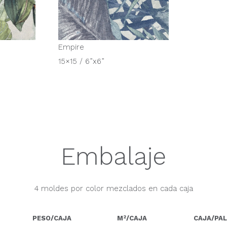
Empire
15×15 / 6”x6”
Embalaje
4 moldes por color mezclados en cada caja
2
PESO/CAJA
M
/CAJA
CAJA/PA