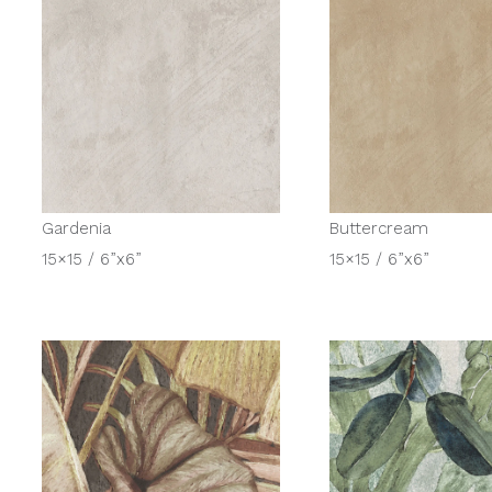
Gardenia
Buttercream
15×15 / 6”x6”
15×15 / 6”x6”