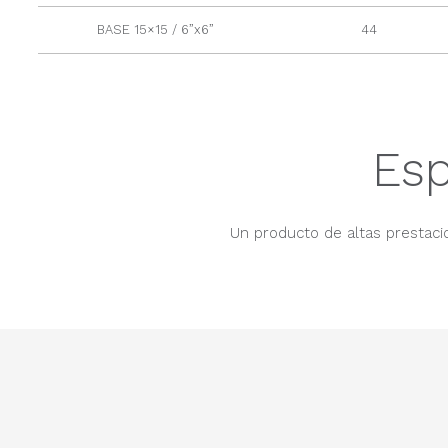
BASE 15×15 / 6”x6”
44
Esp
Un producto de altas prestacio