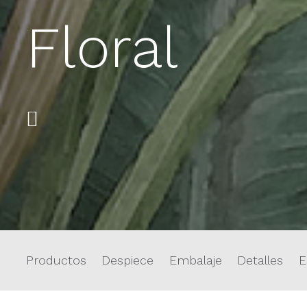
Floral
Productos
Despiece
Embalaje
Detalles
E