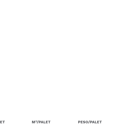
2
LET
M
/PALET
PESO/PALET