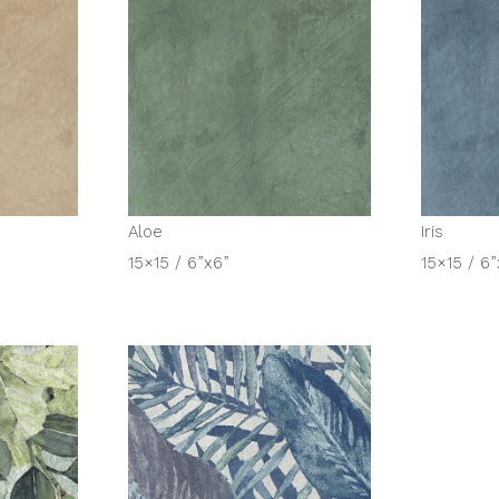
Aloe
Iris
15×15 / 6”x6”
15×15 / 6”