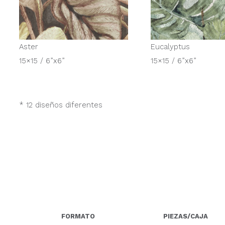
Aster
Eucalyptus
15×15 / 6”x6”
15×15 / 6”x6”
* 12 diseños diferentes
FORMATO
PIEZAS/CAJA