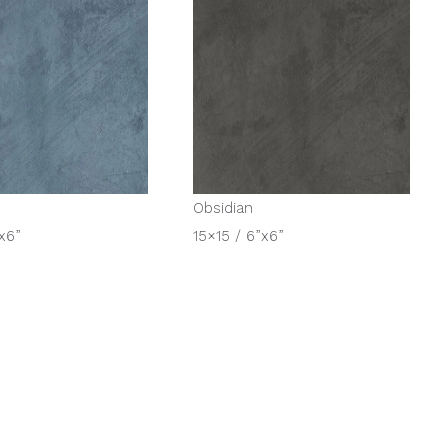
Obsidian
x6”
15×15 / 6”x6”