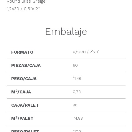
Round Bliss Greige
1,2×30 / 0,5”x12”
Embalaje
FORMATO
6,5×20 / 2”x8”
PIEZAS/CAJA
60
PESO/CAJA
11,46
2
M
/CAJA
0,78
CAJA/PALET
96
2
M
/PALET
74,88
PESO/PALET
1100