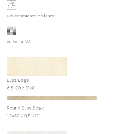
Revestimiento brillante
variación V4
Bliss Beige
6,5×20 / 2″x8″
Round Bliss Beige
1,2×30 / 0,5”x12”