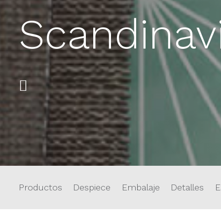
Scandinav
Productos
Despiece
Embalaje
Detalles
E