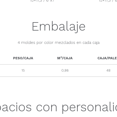
15×17,3 / 6”x7”
15×17,3 / 
Embalaje
4 moldes por color mezclados en cada caja
2
PESO/CAJA
M
/CAJA
CAJA/PAL
15
0,86
48
acios con personal