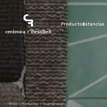
Productos
Estancias
Inicio
»
Productos
»
Scandinavian