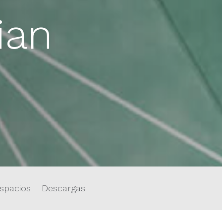
ian
spacios
Descargas