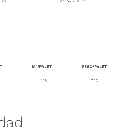
6”x7”
15×17,3 / 6”x7”
2
ET
M
/PALET
PESO/PALET
41,28
720
idad