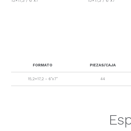
15×17,3 / 6”x7”
15×17,3 / 6”x7”
FORMATO
PIEZAS/CAJA
15,2×17,2 – 6″x7″
44
Esp