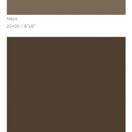
Maya
20×20 / 8”x8”