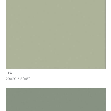
Tea
20×20 / 8”x8”