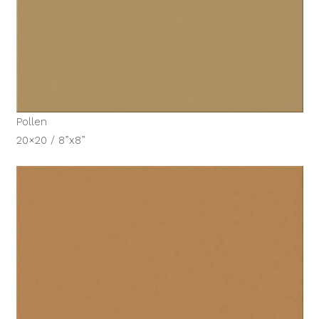
Pollen
20×20 / 8”x8”