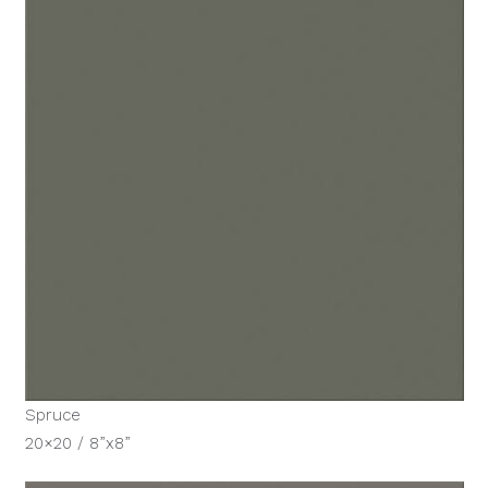
Spruce
20×20 / 8”x8”