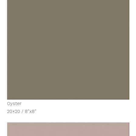
Oyster
20×20 / 8”x8”