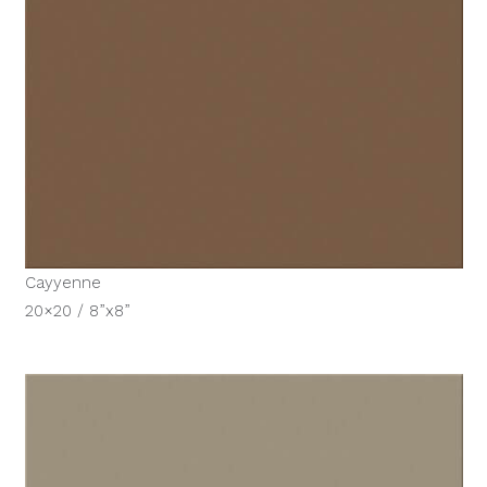
Cayyenne
20×20 / 8”x8”