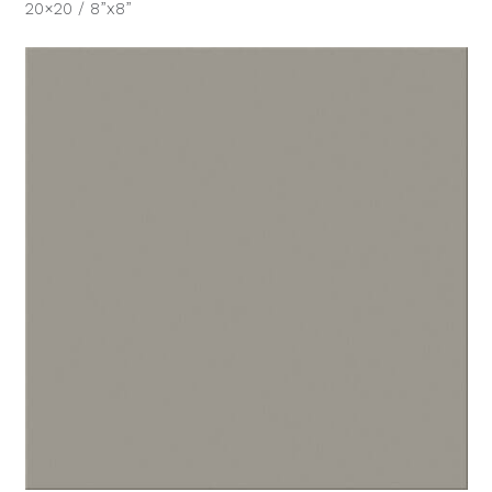
20×20 / 8”x8”