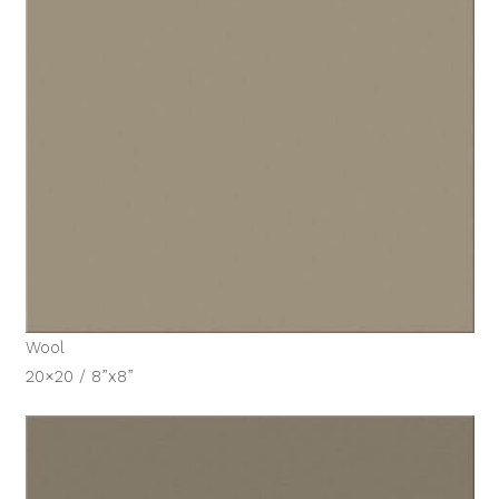
Wool
20×20 / 8”x8”