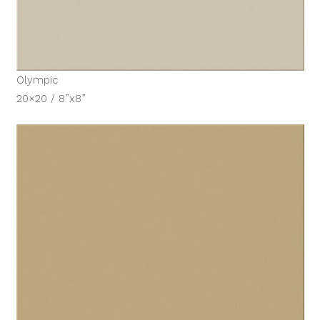
Olympic
20×20 / 8”x8”