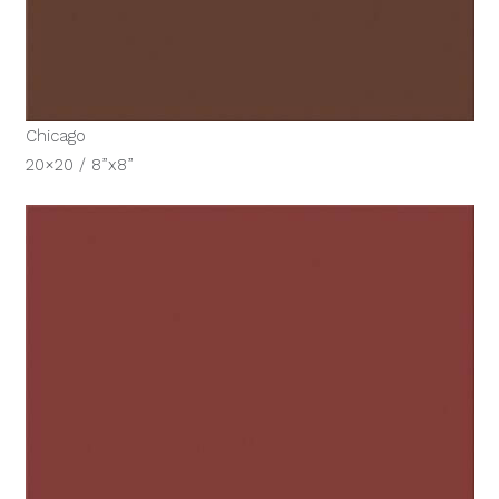
Chicago
20×20 / 8”x8”