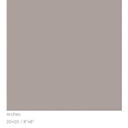
Arches
20×20 / 8”x8”