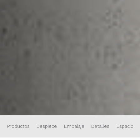
Productos
Despiece
Embalaje
Detalles
Espacios