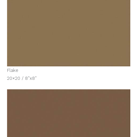
Flake
20×20 / 8”x8”