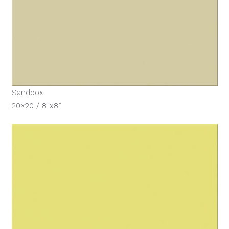
Sandbox
20×20 / 8”x8”