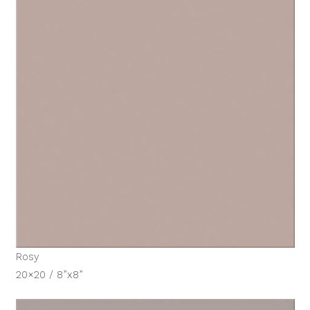
Rosy
20×20 / 8”x8”