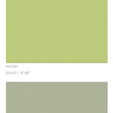
Hunter
20×20 / 8”x8”