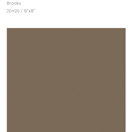
Brooks
20×20 / 8”x8”