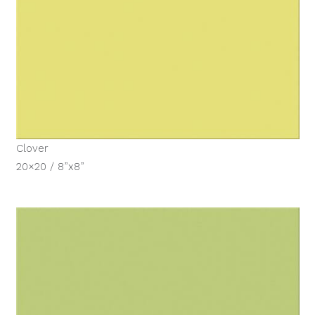
Clover
20×20 / 8”x8”