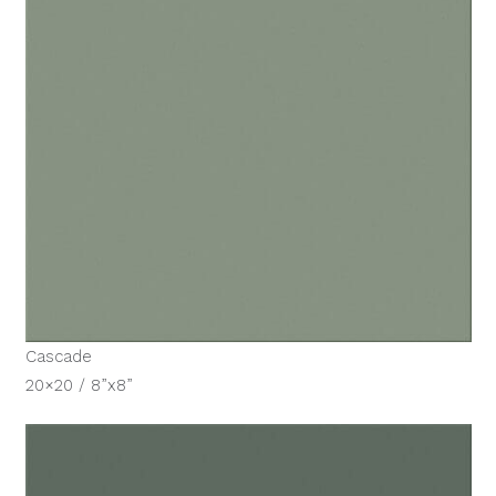
Cascade
20×20 / 8”x8”