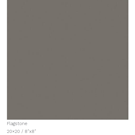
Flagstone
20×20 / 8”x8”