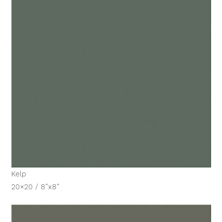
Kelp
20×20 / 8”x8”