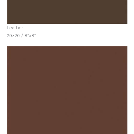
Leather
20×20 / 8”x8”