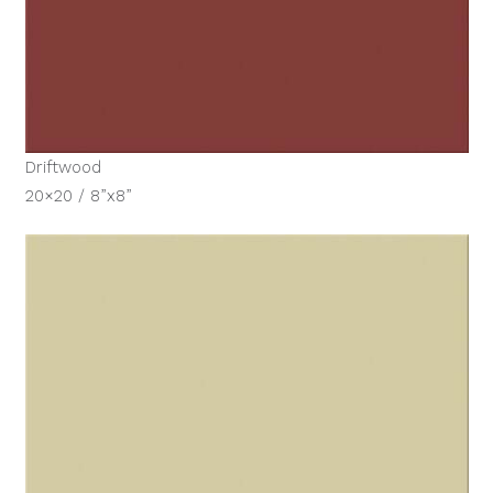
Driftwood
20×20 / 8”x8”