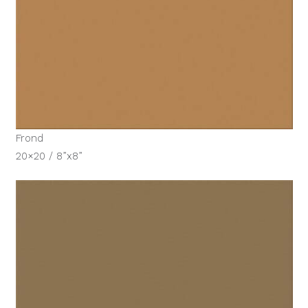
Frond
20×20 / 8”x8”