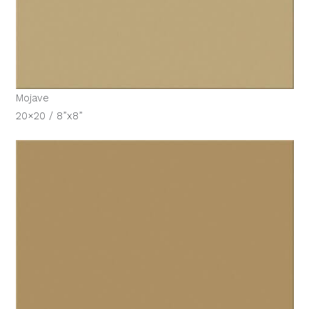
Mojave
20×20 / 8”x8”