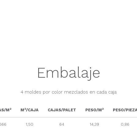
Embalaje
4 moldes por color mezclados en cada caja
2
2
2
AS/M
M
/CAJA
CAJAS/PALET
PESO/M
PESO/PIEZ
,666
1,50
64
14,39
0,86