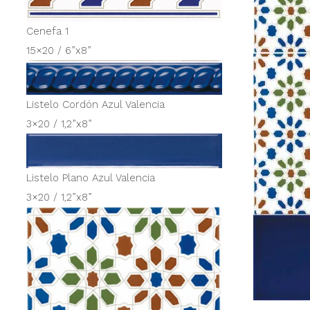
Cenefa 1
15×20 / 6”x8”
Listelo Cordón Azul Valencia
3×20 / 1,2”x8”
Listelo Plano Azul Valencia
3×20 / 1,2”x8”