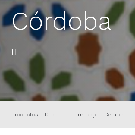
Córdoba
Productos
Despiece
Embalaje
Detalles
E