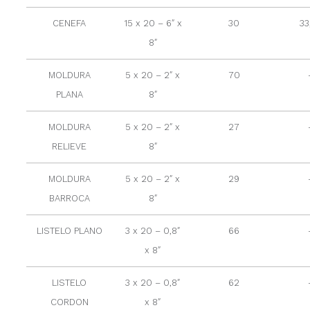
CENEFA
15 x 20 – 6″ x
30
33
8″
MOLDURA
5 x 20 – 2″ x
70
PLANA
8″
MOLDURA
5 x 20 – 2″ x
27
RELIEVE
8″
MOLDURA
5 x 20 – 2″ x
29
BARROCA
8″
LISTELO PLANO
3 x 20 – 0,8″
66
x 8″
LISTELO
3 x 20 – 0,8″
62
CORDON
x 8″