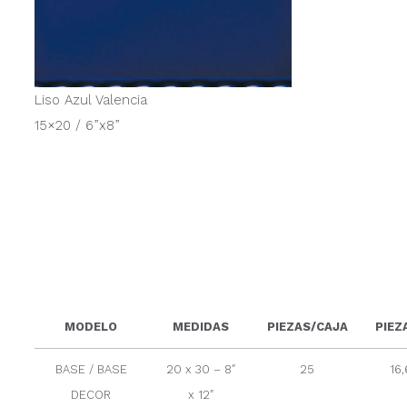
Liso Azul Valencia
15×20 / 6”x8”
MODELO
MEDIDAS
PIEZAS/CAJA
PIEZ
BASE / BASE
20 x 30 – 8″
25
16
DECOR
x 12″