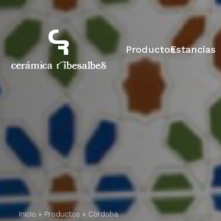
Productos
Estancias
Inicio
»
Productos
»
Córdoba