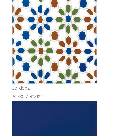
Córdoba
20×30 / 8”x12”