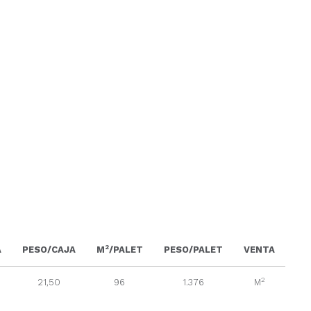
2
A
PESO/CAJA
M
/PALET
PESO/PALET
VENTA
2
21,50
96
1.376
M