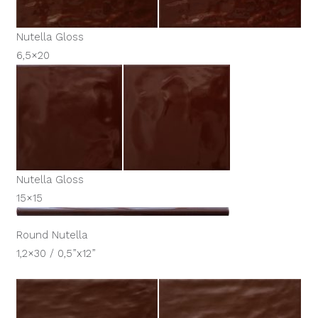
Nutella Gloss
6,5×20
Nutella Gloss
15×15
Round Nutella
1,2×30 / 0,5”x12”