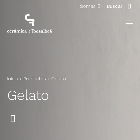
Idiomas
Buscar
Inicio
»
Productos
»
Gelato
Gelato