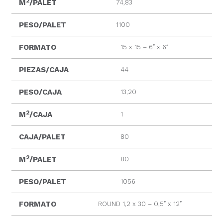
2
M
/PALET
74,83
PESO/PALET
1100
FORMATO
15 x 15 – 6″ x 6″
PIEZAS/CAJA
44
PESO/CAJA
13,20
2
M
/CAJA
1
CAJA/PALET
80
2
M
/PALET
80
PESO/PALET
1056
FORMATO
ROUND 1,2 x 30 – 0,5″ x 12″