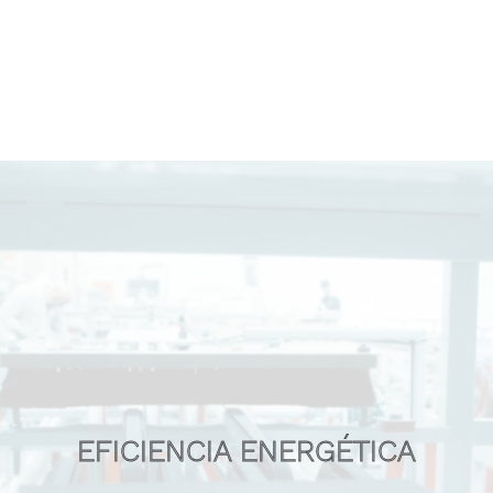
Santorini
Gelato
Belle Époque
Classic Marbles
M
E
N
O
S
E
M