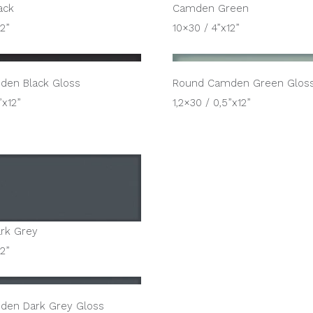
ack
Camden Green
12”
10×30 / 4”x12”
den Black Gloss
Round Camden Green Glos
”x12”
1,2×30 / 0,5”x12”
rk Grey
12”
den Dark Grey Gloss