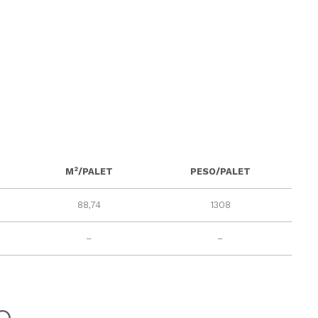
2
M
/PALET
PESO/PALET
88,74
1308
–
–
o