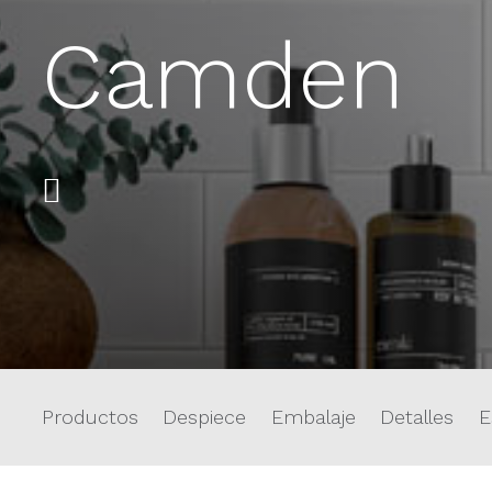
Camden
Productos
Despiece
Embalaje
Detalles
E