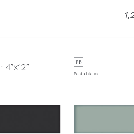
1,
 4”x12”
Pasta blanca