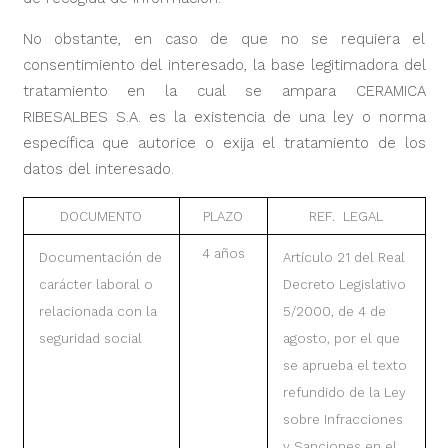
No obstante, en caso de que no se requiera el
consentimiento del interesado, la base legitimadora del
tratamiento en la cual se ampara CERAMICA
RIBESALBES S.A. es la existencia de una ley o norma
específica que autorice o exija el tratamiento de los
datos del interesado.
DOCUMENTO
PLAZO
REF. LEGAL
4 años
Documentación de
Artículo 21 del Real
carácter laboral o
Decreto Legislativo
relacionada con la
5/2000, de 4 de
seguridad social
agosto, por el que
se aprueba el texto
refundido de la Ley
sobre Infracciones
y Sanciones en el