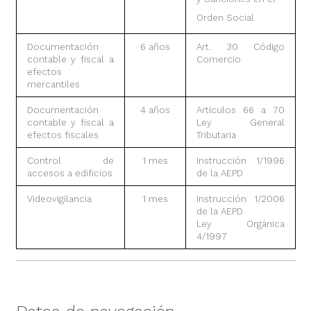
Orden Social
Documentación
6 años
Art. 30 Código
contable y fiscal a
Comercio
efectos
mercantiles
Documentación
4 años
Artículos 66 a 70
contable y fiscal a
Ley General
efectos fiscales
Tributaria
Control de
1 mes
Instrucción 1/1996
accesos a edificios
de la AEPD
Videovigilancia
1 mes
Instrucción 1/2006
de la AEPD
Ley Orgánica
4/1997