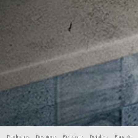
Productos
Despiece
Embalaje
Detalles
Espacios