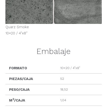
Quarz Smoke
10×20 / 4”x8”
Embalaje
FORMATO
10×20 / 4”x8”
PIEZAS/CAJA
52
PESO/CAJA
18,52
2
M
/CAJA
1,04