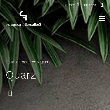
Idiomas
Buscar
Inicio
»
Productos
»
Quarz
Quarz