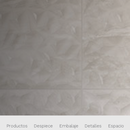
Productos
Despiece
Embalaje
Detalles
Espacios