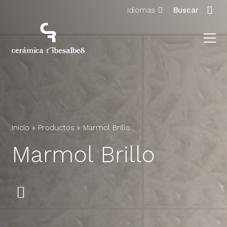
Idiomas
Buscar
Inicio
»
Productos
»
Marmol Brillo
Marmol Brillo