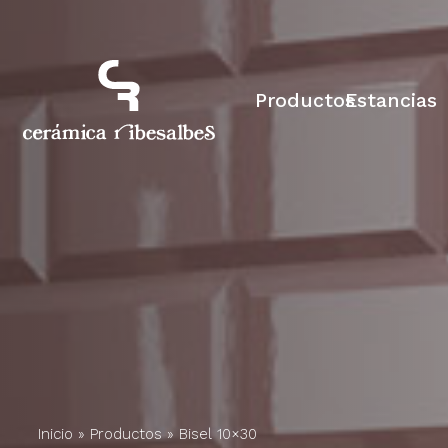
Productos
Estancias
Inicio
»
Productos
»
Bisel 10×30