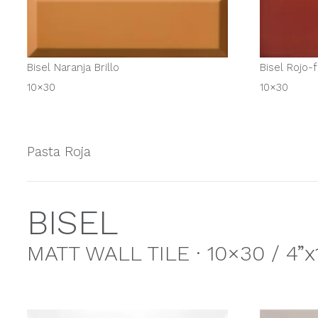
Bisel Naranja Brillo
Bisel Rojo-f
10×30
10×30
Pasta Roja
BISEL
MATT WALL TILE · 10×30 / 4”x