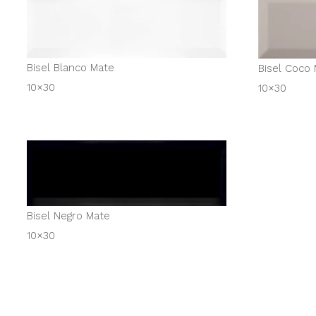
Bisel Blanco Mate
Bisel Coco
10×30
10×30
Bisel Negro Mate
10×30