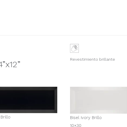
Revestimiento brillante
”x12”
Brillo
Bisel Ivory Brillo
10×30