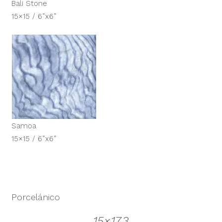
Bali Stone
15×15 / 6”x6”
Samoa
15×15 / 6”x6”
Porcelánico
15×17,3