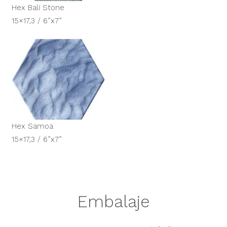
Hex Bali Stone
15×17,3 / 6”x7”
Hex Samoa
15×17,3 / 6”x7”
Embalaje