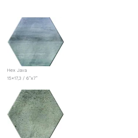
Hex Java
15×17,3 / 6”x7”