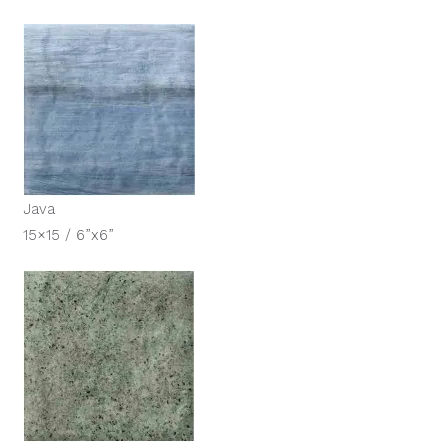
Java
15×15 / 6”x6”