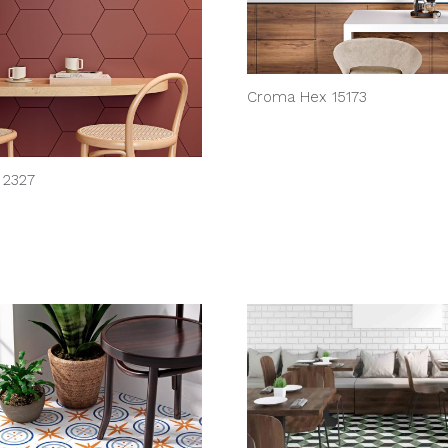
Croma Hex 15173
 2327